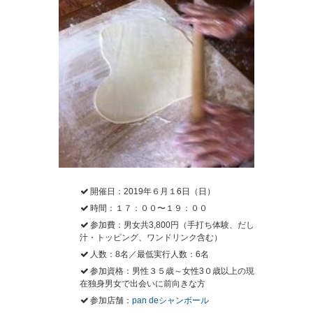
開催日：2019年６月１6日（日）
時間：１７：００〜１９：００
参加費：男女共3,800円（手打ち体験、だし
汁・トッピング、ワンドリンク含む）
人数：8名／最低実行人数：6名
参加資格：男性３５歳～女性3０歳以上の現
在独身男女で出会いに前向きな方
参加店舗：
pan deシャンボール