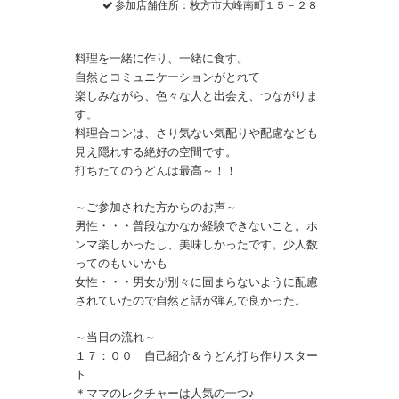
参加店舗住所：枚方市大峰南町１５－２８
料理を一緒に作り、一緒に食す。
自然とコミュニケーションがとれて
楽しみながら、色々な人と出会え、つながりま
す。
料理合コンは、さり気ない気配りや配慮なども
見え隠れする絶好の空間です。
打ちたてのうどんは最高～！！
～ご参加された方からのお声～
男性・・・普段なかなか経験できないこと。ホ
ンマ楽しかったし、美味しかったです。少人数
ってのもいいかも
女性・・・男女が別々に固まらないように配慮
されていたので自然と話が弾んで良かった。
～当日の流れ～
１７：００ 自己紹介＆うどん打ち作りスター
ト
＊ママのレクチャーは人気の一つ♪