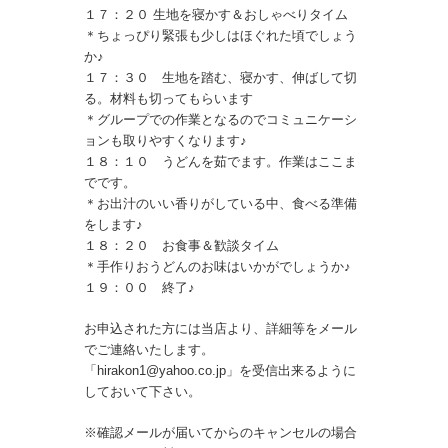
１７：２０ 生地を寝かす＆おしゃべりタイム
＊ちょっぴり緊張も少しはほぐれた頃でしょう
か♪
１７：３０ 生地を踏む、寝かす、伸ばして切
る。材料も切ってもらいます
＊グループでの作業となるのでコミュニケーシ
ョンも取りやすくなります♪
１８：１０ うどんを茹でます。作業はここま
でです。
＊お出汁のいい香りがしている中、食べる準備
をします♪
１８：２０ お食事＆歓談タイム
＊手作りおうどんのお味はいかがでしょうか♪
１９：００ 終了♪
お申込された方には当店より、詳細等をメール
でご連絡いたします。
「hirakon1@yahoo.co.jp」を受信出来るように
しておいて下さい。
※確認メールが届いてからのキャンセルの場合