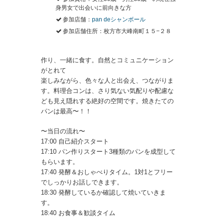
身男女で出会いに前向きな方
参加店舗：
pan deシャンボール
参加店舗住所：枚方市大峰南町１５−２８
作り、一緒に食す。自然とコミュニケーション
がとれて
楽しみながら、色々な人と出会え、つながりま
す。料理合コンは、さり気ない気配りや配慮な
ども見え隠れする絶好の空間です。焼きたての
パンは最高〜！！
〜当日の流れ〜
17:00 自己紹介スタート
17:10 パン作りスタート3種類のパンを成型して
もらいます。
17:40 発酵＆おしゃべりタイム。1対1とフリー
でしっかりお話しできます。
18:30 発酵しているか確認して焼いていきま
す。
18:40 お食事＆歓談タイム