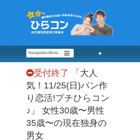
受付終了
「大人
気！11/25(日)パン作
り恋活!プチひらコン
♪」 女性30歳〜男性
35歳〜の現在独身の
男女